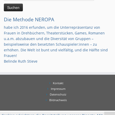
nach:
Die Methode NEROPA
habe ich 2016 erfunden, um die Unterrepräsentanz von
Frauen in Drehbüchern, Theaterstücken, Games, Romanen
u.a.m. abzubauen und die Diversität von Gruppen –
beispielsweise den besetzten Schauspieler:innen – zu
erhöhen. Die Welt ist bunt und vielfältig, und die Hälfte sind
Frauen!
Belinde Ruth Stieve
Kontakt
Impressum
Datenschutz
Bildnachweis