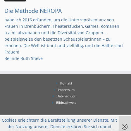
Die Methode NEROPA
habe ich 2016 erfunden, um die Unterrepräsentanz von
Frauen in Drehbüchern, Theaterstücken, Games, Romanen
u.a.m. abzubauen und die Diversität von Gruppen –
beispielsweise den besetzten Schauspieler:innen – zu
erhöhen. Die Welt ist bunt und vielfältig, und die Hälfte sind
Frauen!
Belinde Ruth Stieve
Kontakt
Impressum
Datenschutz
Bildnachweis
Cookies erleichtern die Bereitstellung unserer Dienste. Mit
der Nutzung unserer Dienste erklären Sie sich damit
·
© 2026
NEROPA
·
Präsentiert von
·
Entworfen mit dem
Customizr-Theme
·