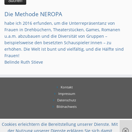
Die Methode NEROPA
habe ich 2016 erfunden, um die Unterrepräsentanz von
Frauen in Drehbüchern, Theaterstücken, Games, Romanen
u.a.m. abzubauen und die Diversität von Gruppen –
beispielsweise den besetzten Schauspieler:innen – zu
erhöhen. Die Welt ist bunt und vielfältig, und die Hälfte sind
Frauen!
Belinde Ruth Stieve
Kontakt
Impressum
Datenschutz
Bildnachweis
Cookies erleichtern die Bereitstellung unserer Dienste. Mit
der Nutzung unserer Dienste erklären Sie sich damit