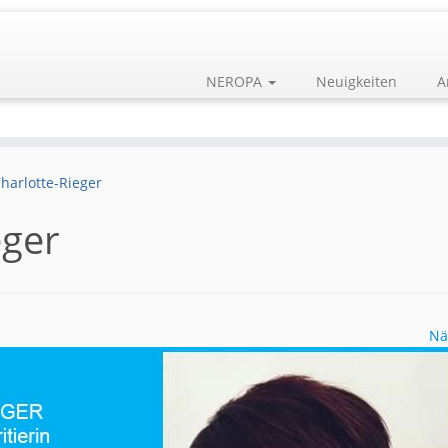
NEROPA
Neuigkeiten
A
harlotte-Rieger
eger
Nä