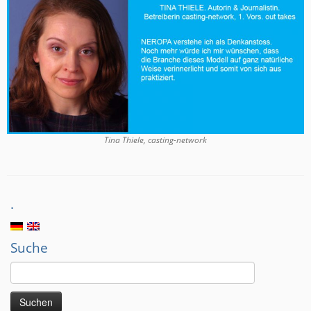
Tina Thiele, casting-network
.
Suche
Suchen
nach: