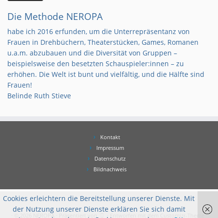
Die Methode NEROPA
habe ich 2016 erfunden, um die Unterrepräsentanz von
Frauen in Drehbüchern, Theaterstücken, Games, Romanen
u.a.m. abzubauen und die Diversität von Gruppen –
beispielsweise den besetzten Schauspieler:innen – zu
erhöhen. Die Welt ist bunt und vielfältig, und die Hälfte sind
Frauen!
Belinde Ruth Stieve
Kontakt
Impressum
Datenschutz
Bildnachweis
Cookies erleichtern die Bereitstellung unserer Dienste. Mit
der Nutzung unserer Dienste erklären Sie sich damit
·
© 2026
NEROPA
·
Präsentiert von
·
Entworfen mit dem
Customizr-Theme
·